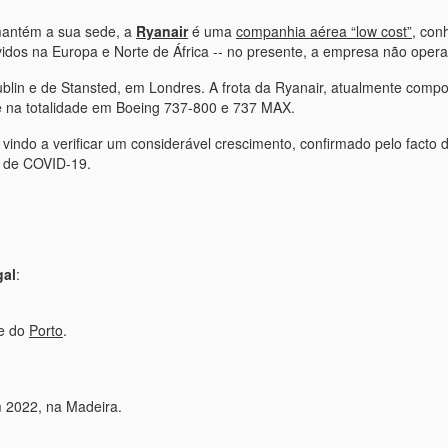
mantém a sua sede, a
Ryanair
é uma
companhia aérea “low cost”
, con
idos na Europa e Norte de África -- no presente, a empresa não opera 
blin e de Stansted, em Londres. A frota da Ryanair, atualmente comp
nte na totalidade em Boeing 737-800 e 737 MAX.
 vindo a verificar um considerável crescimento, confirmado pelo facto
a de COVID-19.
gal
:
de do
Porto
.
 2022, na Madeira.