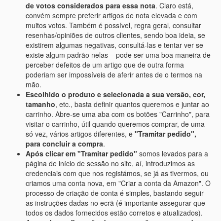
de votos considerados para essa nota
. Claro está,
convém sempre preferir artigos de nota elevada e com
muitos votos. Também é possível, regra geral, consultar
resenhas/opiniões de outros clientes, sendo boa ideia, se
existirem algumas negativas, consultá-las e tentar ver se
existe algum padrão nelas – pode ser uma boa maneira de
perceber defeitos de um artigo que de outra forma
poderiam ser impossíveis de aferir antes de o termos na
mão.
Escolhido o produto e selecionada a sua versão, cor,
tamanho
, etc., basta definir quantos queremos e juntar ao
carrinho. Abre-se uma aba com os botões "Carrinho", para
visitar o carrinho, útil quando queremos comprar, de uma
só vez, vários artigos diferentes, e
"Tramitar pedido",
para concluir a compra
.
Após clicar em "Tramitar pedido"
somos levados para a
página de início de sessão no site, aí, introduzimos as
credenciais com que nos registámos, se já as tivermos, ou
criamos uma conta nova, em "Criar a conta da Amazon". O
processo de criação de conta é simples, bastando seguir
as instruções dadas no ecrã (é importante assegurar que
todos os dados fornecidos estão corretos e atualizados).