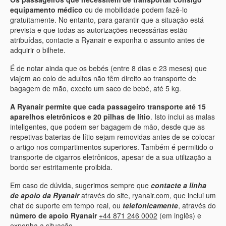
equipamento médico
ou de mobilidade podem fazê-lo
gratuitamente. No entanto, para garantir que a situação está
prevista e que todas as autorizações necessárias estão
atribuídas, contacte a Ryanair e exponha o assunto antes de
adquirir o bilhete.
É de notar ainda que os bebés (entre 8 dias e 23 meses) que
viajem ao colo de adultos não têm direito ao transporte de
bagagem de mão, exceto um saco de bebé, até 5 kg.
A Ryanair permite que cada passageiro transporte até 15
aparelhos eletrônicos e 20 pilhas de lítio
. Isto inclui as malas
inteligentes, que podem ser bagagem de mão, desde que as
respetivas baterias de lítio sejam removidas antes de se colocar
o artigo nos compartimentos superiores. Também é permitido o
transporte de cigarros eletrônicos, apesar de a sua utilização a
bordo ser estritamente proibida.
Em caso de dúvida, sugerimos sempre que
contacte a linha
de apoio da Ryanair
através do site, ryanair.com, que inclui um
chat de suporte em tempo real, ou
telefonicamente
, através do
número de apoio Ryanair
+44 871 246 0002
(em inglês) e
exponha a situação.