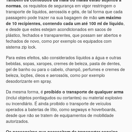
normas
, os requisitos de segurança em vigor restringem o
transporte de líquidos, aerossóis e géis, de tal forma que cada
passageiro pode trazer na sua bagagem de mão
um máximo
de 10 recipientes, contendo cada um até 100 ml de líquido
,
e desde que estes estejam acondicionados em sacos de
plástico, fechados e transparentes, que possam ser abertos e
fechados de novo, como por exemplo os equipados com
sistema zip lock.
Para estes efeitos, são considerados líquidos a água e outras
bebidas, sopas, xaropes, cremes de beleza, pasta de dentes,
gel de banho ou para o cabelo, champô, perfumes e cremes de
beleza, loções, óleos e aerossóis, como por exemplo
desodorizante em spray.
Da mesma forma, é
proibido o transporte de qualquer arma
(inclui objetos pontiagudos ou cortantes) ou material explosivo
ou incendiário. É ainda proibido o transporte de veículos
operados a baterias de lítio, como segways e hoverboards,
desde que não se tratem de equipamentos de mobilidade
autorizados.
Os passageiros que necessitem de transportar consigo