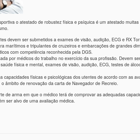
sportiva o atestado de robustez física e psíquica é um atestado muita
esmo.
ntes devem ser submetidos a exames de visão, audição, ECG e RX Tora
ra marítimos e tripulantes de cruzeiros e embarcações de grandes d
édicos com competência reconhecida pela DGS.
zada por médicos do trabalho no exercício da sua profissão. Devem s
 saúde física e mental, exames de visão, audição, ECG, testes de álc
s capacidades físicas e psicológicas dos utentes de acordo com as av
 o âmbito de renovação da carta de Navegador de Recreio.
rte de arma em que o médico terá de comprovar as adequadas capacid
bém ser alvo de uma avaliação médica.