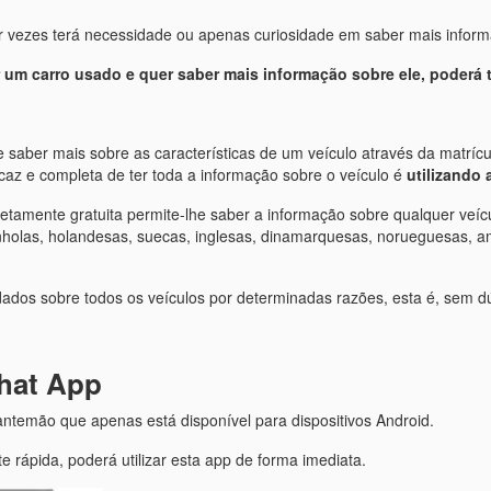
or vezes terá necessidade ou apenas curiosidade em saber mais infor
um carro usado e quer saber mais informação sobre ele, poderá t
 saber mais sobre as características de um veículo através da matrí
ficaz e completa de ter toda a informação sobre o veículo é
utilizando 
pletamente gratuita permite-lhe saber a informação sobre qualquer veí
anholas, holandesas, suecas, inglesas, dinamarquesas, norueguesas, 
dados sobre todos os veículos por determinadas razões, esta é, sem dú
That App
antemão que apenas está disponível para dispositivos Android.
 rápida, poderá utilizar esta app de forma imediata.